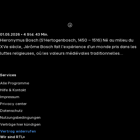
Abonnieren
Mehr
01.05.2026 • 4 Std. 43 Min.
Details
Hieronymus Bosch (S'Hertogenbosch, 1450 – 1516) Né au milieu du
XVe siècle, Jérôme Bosch fait l'expérience d'un monde pris dans les
luttes religieuses, où les valeurs médiévales traditionnelles
commencent à s'effondrer. Les travaux du peintre sont autant de
visions de cette décrépitude morale de l'homme qui se détourne des
enseignements du Christ. Autour de ces thèmes, Bosch compose des
RTL+ useful links.
Services
scènes d'où surgissent de nombreuses figures monstrueuses,
Alle Programme
difformes et effrayantes.
Hilfe & Kontakt
Impressum
Privacy center
Datenschutz
Nutzungsbedingungen
Verträge hier kündigen
Vertrag widerrufen
Wir sind RTL+