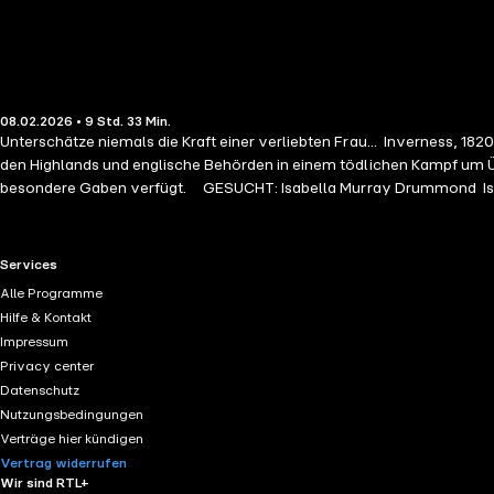
08.02.2026 • 9 Std. 33 Min.
Unterschätze niemals die Kraft einer verliebten Frau... Inverness, 18
den Highlands und englische Behörden in einem tödlichen Kampf um Üb
besondere Gaben verfügt. GESUCHT: Isabella Murray Drummond Isabel
britischen Regierung und schottischen Rebellen gleichermaßen gejagt,
und ihr Herz in Flammen setzen. GEFUNDEN: Cinaed Mackintosh Als Kind
sie ihm das Leben gerettet hat – und damit ihr eigenes noch mehr in G
RTL+ useful links.
Services
Zuflucht im Dalmigavie Castle, dem Sitz der Familie Mackintosh, zu 
Alle Programme
müssen diese beiden unglücklichen Liebenden opfern, um für immer
Hilfe & Kontakt
Impressum
Privacy center
Datenschutz
Nutzungsbedingungen
Verträge hier kündigen
Vertrag widerrufen
Wir sind RTL+