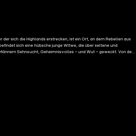
 der sich die Highlands erstrecken, ist ein Ort, an dem Rebellen aus
findet sich eine hübsche junge Witwe, die über seltene und
n Männern Sehnsucht, Geheimnisvolles – und Wut – geweckt. Von der
ffskapitän wird ihr Schicksal in noch stürmischere Gewässer lenken …
nn, der nur sich selbst treu ist … bis Isabella auftaucht. Nun, da
sabella zu beschützen. Bald bleibt dem Paar keine andere Wahl, als
Chance auf eine glänzende Zukunft mit Isabella zunichte macht. Was