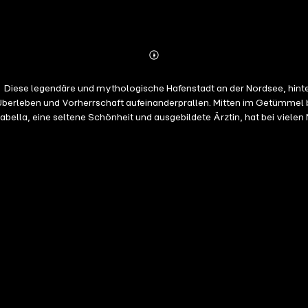
Abonnieren
Mehr
Details
20 Diese legendäre und mythologische Hafenstadt an der Nordsee, hinter
erleben und Vorherrschaft aufeinanderprallen. Mitten im Getümmel be
la, eine seltene Schönheit und ausgebildete Ärztin, hat bei viele
 floh sie in die Highlands, um zu überleben. Doch ein sterbender Schi
 aus seinem Zuhause verstoßen, ist Cinaed ein wild entschlossener Ma
efahr gebracht hat –, gibt es nichts, was Cinaed nicht tun würde, um I
suchen, wo die skandalöse Wahrheit über Cinaeds Vergangenheit jede 
 zusammen zu sein?