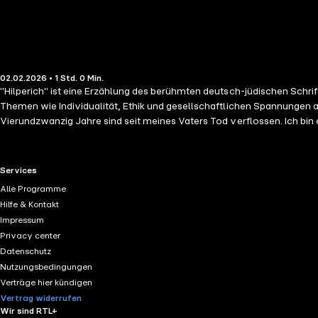
02.02.2026 • 1 Std. 0 Min.
"Hilperich" ist eine Erzählung des berühmten deutsch-jüdischen Schri
Themen wie Individualität, Ethik und gesellschaftlichen Spannungen a
Vierundzwanzig Jahre sind seit meines Vaters Tod verflossen. Ich bin
RTL+ useful links.
Services
Alle Programme
Hilfe & Kontakt
Impressum
Privacy center
Datenschutz
Nutzungsbedingungen
Verträge hier kündigen
Vertrag widerrufen
Wir sind RTL+