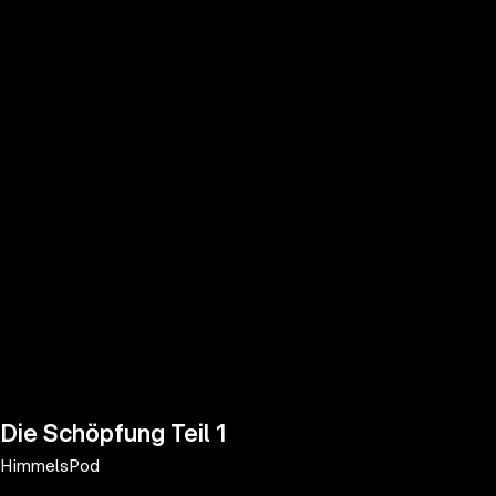
the
h page
 main
nt
the
ibility
ment
Die Schöpfung Teil 1
HimmelsPod