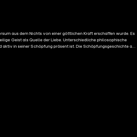
rsum aus dem Nichts von einer göttlichen Kraft erschaffen wurde. Es
Heilige Geist als Quelle der Liebe. Unterschiedliche philosophische
aktiv in seiner Schöpfung präsent ist. Die Schöpfungsgeschichte aus
et, das Gottes Schöpfung lobt und um Weisheit und Demut bittet, um