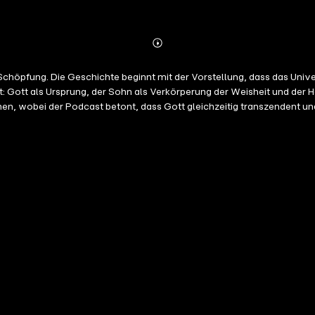
Abspielen
Mehr
Details
chöpfung. Die Geschichte beginnt mit der Vorstellung, dass das Unive
ielt: Gott als Ursprung, der Sohn als Verkörperung der Weisheit und der 
 wobei der Podcast betont, dass Gott gleichzeitig transzendent und 
hen als Abbild Gottes hervorgehoben. Der Skript endet mit einem Geb