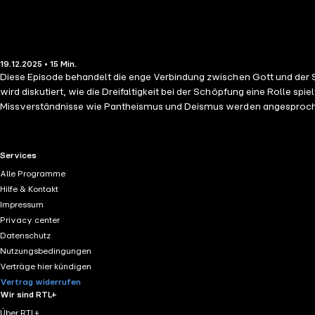
19.12.2025 • 15 Min.
Diese Episode behandelt die enge Verbindung zwischen Gott und der S
wird diskutiert, wie die Dreifaltigkeit bei der Schöpfung eine Rolle sp
Missverständnisse wie Pantheismus und Deismus werden angesprochen,
dem Buch Genesis wird poetisch dargestellt und die Rolle des Mensc
als Mitgestalter dieser Schöpfung zu wirken.
RTL+ useful links.
Services
Alle Programme
Hilfe & Kontakt
Impressum
Privacy center
Datenschutz
Nutzungsbedingungen
Verträge hier kündigen
Vertrag widerrufen
Wir sind RTL+
Über RTL+