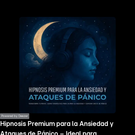
the
h page
 main
nt
the
ibility
ment
Powered by Deezer
Hipnosis Premium para la Ansiedad y
Ataques de Pánico – Ideal para