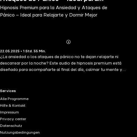
Hipnosis Premium para la Ansiedad y Ataques de
Relajarte y Dormir Mejor
Pánico – Ideal para Relajarte y Dormir Mejor
Abonnieren
Mehr
22.05.2025 • 1 Std. 55 Min.
Details
¿La ansiedad o los ataques de pánico no te dejan relajarte ni
descansar por la noche? Este audio de hipnosis premium está
diseñado para acompañarte al final del día, calmar tu mente y
ayudarte a dormir profundamente. A través de técnicas avanzadas
de hipnosis guiada, este programa te ofrece: Técnicas de relajación
profunda para soltar la ansiedad y prepararte para dormir. Métodos
RTL+ useful links.
Services
efectivos para enfrentar y superar ataques de pánico. Herramientas
Alle Programme
prácticas para fortalecer tu estabilidad emocional y mental. Esta
Hilfe & Kontakt
sesión de hipnosis nocturna es ideal para quienes buscan una
Impressum
solución efectiva y natural para calmar la ansiedad, dejar el estrés
Privacy center
atrás y lograr un sueño reparador. Descubre cómo esta hipnosis
Datenschutz
nocturna ha ayudado a otros usuarios a encontrar paz, tranquilidad y
Nutzungsbedingungen
un descanso profundo: ***** LO QUE NUESTROS USUARIOS DICEN