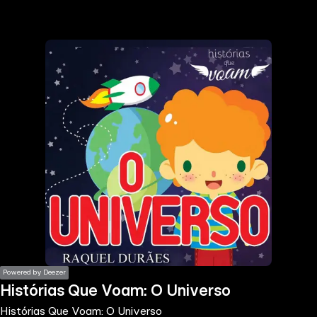
the
h page
 main
nt
the
ibility
ment
Powered by Deezer
Histórias Que Voam: O Universo
Histórias Que Voam: O Universo