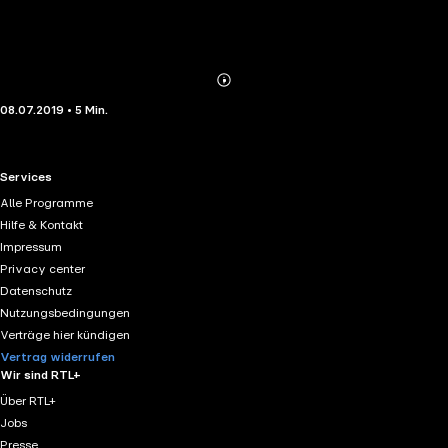
Abonnieren
Mehr
08.07.2019 • 5 Min.
Details
RTL+ useful links.
Services
Alle Programme
Hilfe & Kontakt
Impressum
Privacy center
Datenschutz
Nutzungsbedingungen
Verträge hier kündigen
Vertrag widerrufen
Wir sind RTL+
Über RTL+
Jobs
Presse