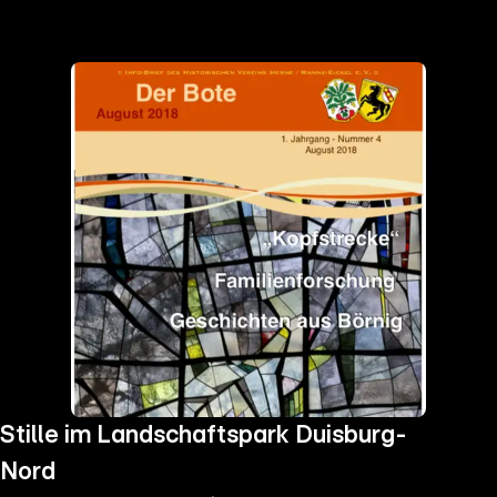
the
h page
 main
nt
the
ibility
ment
Stille im Landschaftspark Duisburg-
Nord