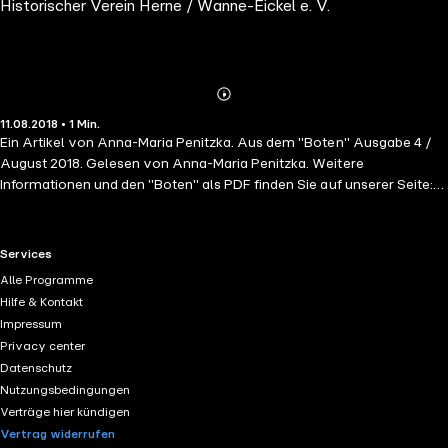
Historischer Verein Herne / Wanne-Eickel e. V.
Abspielen
Mehr
11.08.2018 • 1 Min.
Details
Ein Artikel von Anna-Maria Penitzka. Aus dem "Boten" Ausgabe 4 /
August 2018. Gelesen von Anna-Maria Penitzka. Weitere
Informationen und den "Boten" als PDF finden Sie auf unserer Seite:
https://hv-her-wan.de
RTL+ useful links.
Services
Alle Programme
Hilfe & Kontakt
Impressum
Privacy center
Datenschutz
Nutzungsbedingungen
Verträge hier kündigen
Vertrag widerrufen