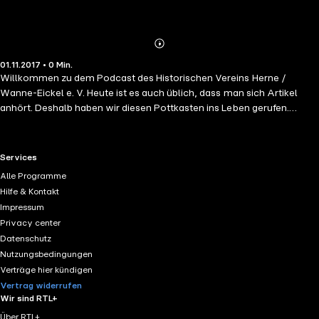
Abspielen
Mehr
01.11.2017 • 0 Min.
Details
Willkommen zu dem Podcast des Historischen Vereins Herne /
Wanne-Eickel e. V. Heute ist es auch üblich, dass man sich Artikel
anhört. Deshalb haben wir diesen Pottkasten ins Leben gerufen.
Weitere Informationen und den "Boten" als PDF finden Sie auf unserer
Seite:
https://hv-her-wan.de
RTL+ useful links.
Services
Alle Programme
Hilfe & Kontakt
Impressum
Privacy center
Datenschutz
Nutzungsbedingungen
Verträge hier kündigen
Vertrag widerrufen
Wir sind RTL+
Über RTL+