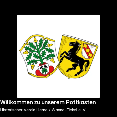
the
h page
 main
nt
the
ibility
ment
Willkommen zu unserem Pottkasten
Historischer Verein Herne / Wanne-Eickel e. V.