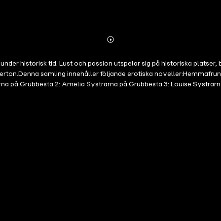
Abonnieren
Mehr
Details
 under historisk tid. Lust och passion utspelar sig på historiska platser
dgerton.Denna samling innehåller följande erotiska noveller:Hemmaf
rna på Grubbesta 2: Amelia Systrarna på Grubbesta 3: Louise Systrar