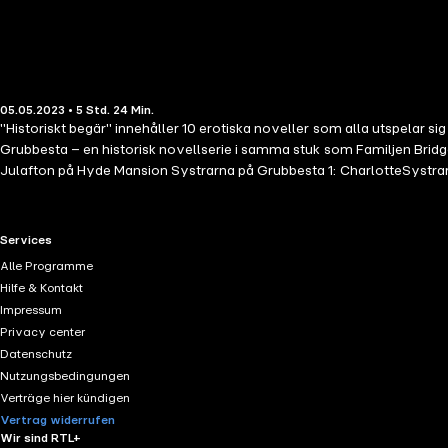
05.05.2023 • 5 Std. 24 Min.
"Historiskt begär" innehåller 10 erotiska noveller som alla utspelar sig
Grubbesta – en historisk novellserie i samma stuk som Familjen Bri
Julafton på Hyde Mansion Systrarna på Grubbesta 1: CharlotteSystra
noveller som alla äger rum under historisk tid.
RTL+ useful links.
Services
Alle Programme
Hilfe & Kontakt
Impressum
Privacy center
Datenschutz
Nutzungsbedingungen
Verträge hier kündigen
Vertrag widerrufen
Wir sind RTL+