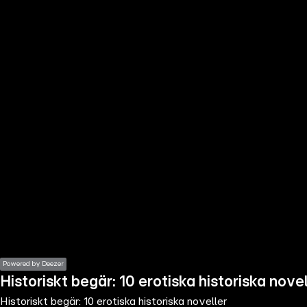
the
h page
 main
nt
the
ibility
ment
Powered by Deezer
Historiskt begär: 10 erotiska historiska nove
Historiskt begär: 10 erotiska historiska noveller