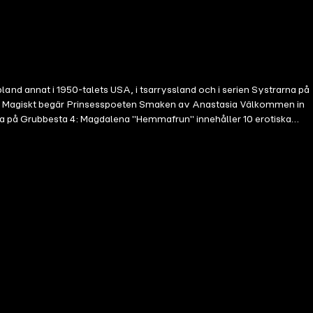
, bland annat i 1950-talets USA, i tsarryssland och i serien Systrarna på
run Magiskt begär Prinsesspoeten Smaken av Anastasia Välkommen in
na på Grubbesta 4: Magdalena "Hemmafrun" innehåller 10 erotiska