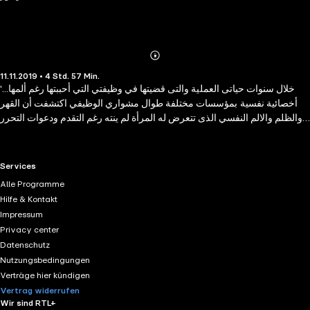
Abonnieren
Mehr
11.11.2019 • 4 Std. 57 Min.
Details
'خلال سنوات حياتى العملية والتى قضيتها في وظيفتي التي أحببتها رغم ألمها...
أخصائية نفسية بمؤسسات مختلفة طوال مشواري الوظيفي اكتشفت أن القهر
والظلم والالم النفسي الذى تتعرض له المرأة لم ينته رغم التقدم ودعوات التحرر
والمساواة. مازالت المرأة يُمارس عليها سادية مجتمع عنصري يفرض سيطرته
على الكائن الضعيف. خلال مشوارى قابلت حالات كثيرة لم أنسها يوماً وظلت
بذاكرتي وتركت أثرها داخلي. اليوم وبعدما علمت قصة شيماء... تذكرت الكثيرات
RTL+ useful links.
Services
غيرها اللاتي يجمعهن كلهن فى أنهن ضحايا مجتمع يلقي كل نقائصه وعيوبه على
Alle Programme
عاتق المرأة وحدها. سأحكى حكايتهن... حكايات لزهور قُطفت بيد القسوة والظلم
Hilfe & Kontakt
والقهر.' 'هكذا قُطفت الزهور' رواية اجتماعية عن حكاياتٍ لزهور قُطفت بيد
Impressum
القسوة والواقع..روايةٌ مبنية على أحداث حقيقية لكنّك لن تميّز فيها الواقع من
Privacy center
الخيال!
Datenschutz
Nutzungsbedingungen
Verträge hier kündigen
Vertrag widerrufen
Wir sind RTL+