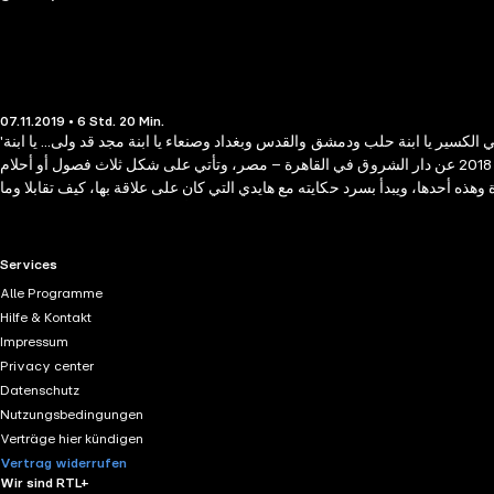
07.11.2019 • 6 Std. 20 Min.
'إنني يا صغيرتي أرى في عينيك انكسار البشرية جمعاء وكذلك أرى فيها ومضة من أمل أخير أرى فيها الخلاص من ماض يدعو إلى الرثاء وأرى فيها ألماً يعتصر قلبي الكسير يا ابنة حلب ودمشق والقدس وبغداد وصنعاء يا ابنة مجد قد ولى... يا ابنة
مستقبل أسير عذراً فقد خذلناك لا أستثني أحداً أحضر اليوم بين يديك متجاوزاً الندم والبكاء فخلاصي داخل عينيك الصغيرتين' صدرت هذه الرواية الجديدة في عام 2018 عن دار الشروق في القاهرة – مصر، وتأتي على شكل ثلاث فصول أو أحلام
 وهذه أحدها، ويبدأ بسرد حكايته مع هايدي التي كان على علاقة بها، كيف تقابلا وما
 ثم انتقالها إلى المدينة الجامعية ومن ثم إلى حياة أخرى مختلفة كل الاختلاف عما
ة والاعتكاف والوحدة، ثم ولد له ابن فسماه شمس على اسم شمس الدين التبريزي
لحلم الثالث، ويقفز فيه إلى حياة شمس في عام 2015 ويسرد فيها علاقته مع تلك الأحلام والشخصيات التي تسكنه ويسكنها فتأتيه في أحلامه وتتحدث إليه ويشعر معها كأنها
RTL+ useful links.
Services
حياة حقيقية.
Alle Programme
Hilfe & Kontakt
Impressum
Privacy center
Datenschutz
Nutzungsbedingungen
Verträge hier kündigen
Vertrag widerrufen
Wir sind RTL+