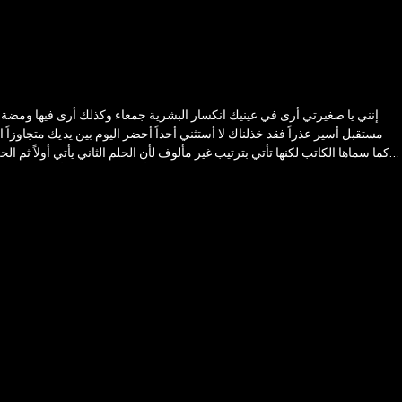
كما سماها الكاتب لكنها تأتي بترتيب غير مألوف لأن الحلم الثاني يأتي أولاً ثم 
نوعية علاقتهما، فيسرد كل منهما للآخر حكايته، من أين جاء ومن هم أهله، تحكي له ه
كانت تتخيله. الفصل الثاني بعنوان الحلم الأول يتحدث عن صفي الدين وزوجته