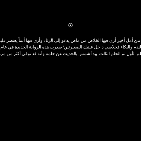
Abonnieren
Mehr
Details
الحلم الأول ثم الحلم الثالث. يبدأ شمس بالحديث عن حلمه وأنه قد توفي أكثر من مرة
ايدي حكايا قديمة عن حياتها وأهلها ووالديها ومن ثم حياتها مع عمتها وزوج عمتها،
 فردوس التي أحبها وهو يكبرها بعشر سنوات وهي صبية صغيرة، كان محباً للصوفي
ولتأثره به، وفي هذا الفصل يسرد قصة شمس الأولى. الفصل الثالث وهو ا