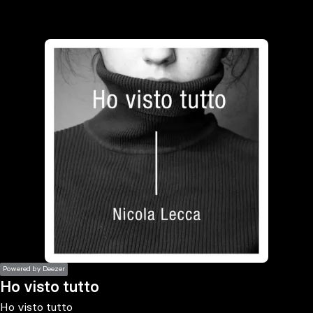
the
h page
 main
nt
the
ibility
ment
Powered by Deezer
Ho visto tutto
Ho visto tutto