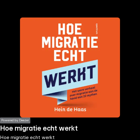
the
h page
 main
nt
the
ibility
ment
Powered by Deezer
Hoe migratie echt werkt
Hoe migratie echt werkt