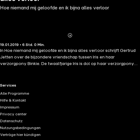
Hoe niemand mij geloofde en ik bijna alles verloor
Abonnieren
Mehr
19.01.2019 • 6 Std. 0 Min.
Details
In Hoe niemand mij geloofde en ik bijna alles verloor schrijft Gertrud
Jetten over de bijzondere vriendschap tussen Iris en haar
verzorgpony Binkie. De twaalfjarige Iris is dol op haar verzorgpony
Binkie, die ze al sinds haar achtste onder haar hoede neemt. Ze heeft
al die jaren met veel plezier voor hem gezorgd, maar de laatste tijd
gaat ze met steeds meer tegenzin naar hem toe. De oorzaak is Binkies
RTL+ useful links.
Services
eigenaar. Erik is al bijna dertig jaar de beste vriend van haar vader,
Alle Programme
maar de laatste tijd doet hij anders tegen Iris. Wat moet ze nu doen?
Hilfe & Kontakt
Ze kan Binkie niet aan zijn lot overlaten, maar haar angst voor Erik
Impressum
neemt alleen maar toe. Hij zegt dingen die hij niet zou moeten zeggen
Privacy center
en hij doet dingen die hij niet zou mogen doen. Met haar vader kan ze
Datenschutz
er ook al niet over praten, want die zou haar toch nooit geloven.
Nutzungsbedingungen
Gelukkig krijgt ze hulp uit onverwachte hoek.
Verträge hier kündigen