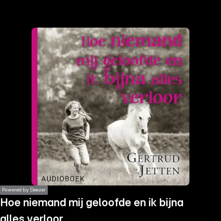
the
h page
 main
nt
the
ibility
ment
Powered by Deezer
Hoe niemand mij geloofde en ik bijna
alles verloor