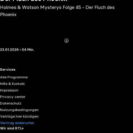
Holmes & Watson Mysterys Folge 45 - Der Fluch des
Phoenix
Abonnieren
Mehr
23.01.2026 • 54 Min.
Details
RTL+ useful links.
Services
Alle Programme
Hilfe & Kontakt
Impressum
Privacy center
Datenschutz
Nutzungsbedingungen
Verträge hier kündigen
Vertrag widerrufen
Wir sind RTL+