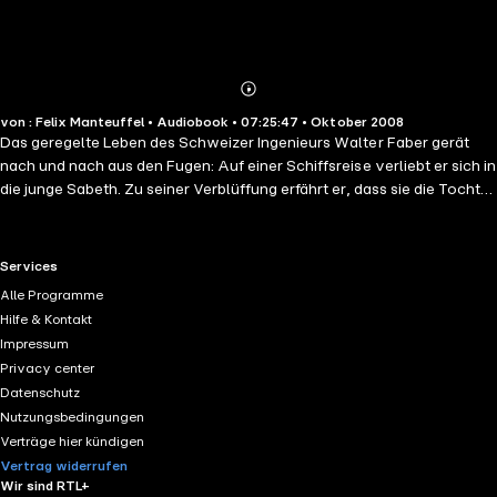
Abonnieren
Mehr
von : Felix Manteuffel • Audiobook • 07:25:47 • Oktober 2008
Details
Das geregelte Leben des Schweizer Ingenieurs Walter Faber gerät
nach und nach aus den Fugen: Auf einer Schiffsreise verliebt er sich in
die junge Sabeth. Zu seiner Verblüffung erfährt er, dass sie die Tochter
seiner Jugendliebe Hanna ist, die er – von ihm schwanger –,
verlassen hatte. Was er nicht weiß: Hanna hat das gemeinsame Kind
nicht wie vereinbart abgetrieben ...(Laufzeit: 7h 30)
RTL+ useful links.
Services
Alle Programme
Hilfe & Kontakt
Impressum
Privacy center
Datenschutz
Nutzungsbedingungen
Verträge hier kündigen
Vertrag widerrufen
Wir sind RTL+