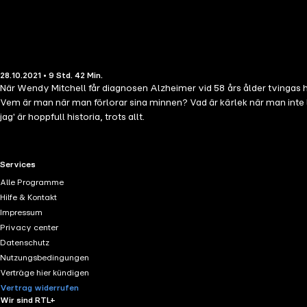
28.10.2021 • 9 Std. 42 Min.
När Wendy Mitchell får diagnosen Alzheimer vid 58 års ålder tvingas hon l
Vem är man när man förlorar sina minnen? Vad är kärlek när man inte 
jag' är hoppfull historia, trots allt.
RTL+ useful links.
Services
Alle Programme
Hilfe & Kontakt
Impressum
Privacy center
Datenschutz
Nutzungsbedingungen
Verträge hier kündigen
Vertrag widerrufen
Wir sind RTL+