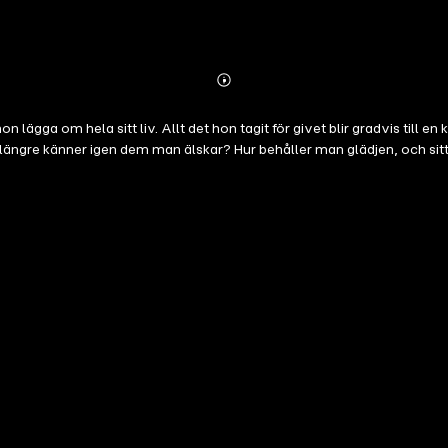
Abonnieren
Mehr
Details
ägga om hela sitt liv. Allt det hon tagit för givet blir gradvis till en k
längre känner igen dem man älskar? Hur behåller man glädjen, och sitt