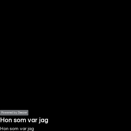
the
h page
 main
nt
the
ibility
ment
Powered by Deezer
Hon som var jag
Hon som var jag