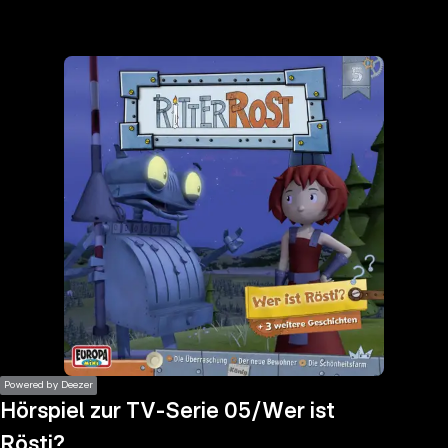
the
h page
 main
nt
the
ibility
ment
Powered by Deezer
Hörspiel zur TV-Serie 05/Wer ist
Rösti?