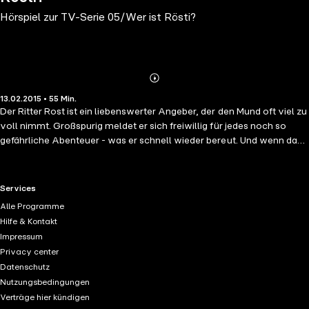
Hörspiel zur TV-Serie 05/Wer ist Rösti?
Abonnieren
Mehr
13.02.2015 • 55 Min.
Details
Der Ritter Rost ist ein liebenswerter Angeber, der den Mund oft viel zu
voll nimmt. Großspurig meldet er sich freiwillig für jedes noch so
gefährliche Abenteuer - was er schnell wieder bereut. Und wenn das
tapfere Burgfräulein Bö und der freche Drache Koks nicht wären,
wäre Rösti ziemlich aufgeschmissen. Aber irgendwie schafft er es
trotzdem, am Ende immer als Held da zu stehen... Der Ritter Rost wird
RTL+ useful links.
Services
vom Blitz getroffen und leidet danach unter Gedächtnisverlust: Wer
Alle Programme
bin ich? Und wer ist das hübsche Burgfräulein? Und wieso steht ein
Hilfe & Kontakt
Drache neben meinem Bett? Als er auch noch damit anfängt, die Burg
Impressum
zu reparieren und zu putzen und damit ein einziges Chaos verursacht,
Privacy center
schmieden Bö und Koks einen Plan, um sich den alten Rösti zurück zu
Datenschutz
holen. + drei weitere abenteuerliche Geschichten aus Schrottland :
Nutzungsbedingungen
Die Überraschung / Der neue Bewohner / Die Schönheitsfarm
Verträge hier kündigen