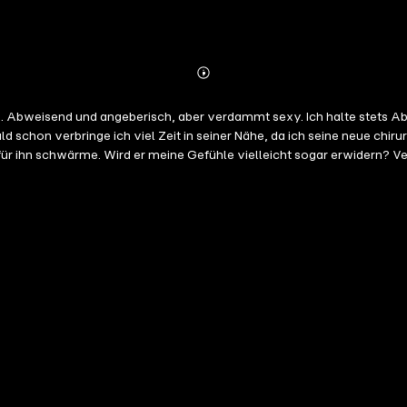
Abonnieren
Mehr
Details
lich. Abweisend und angeberisch, aber verdammt sexy. Ich halte stets
chon verbringe ich viel Zeit in seiner Nähe, da ich seine neue chirur
ch für ihn schwärme. Wird er meine Gefühle vielleicht sogar erwidern?