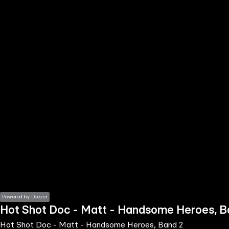
the
h page
 main
nt
the
ibility
ment
Powered by Deezer
Hot Shot Doc - Matt - Handsome Heroes, B
Hot Shot Doc - Matt - Handsome Heroes, Band 2