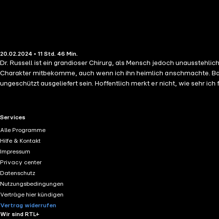
20.02.2024 • 11 Std. 46 Min.
Dr. Russell ist ein grandioser Chirurg, als Mensch jedoch unaussteh
Charakter mitbekomme, auch wenn ich ihn heimlich anschmachte. Bald s
ungeschützt ausgeliefert sein. Hoffentlich merkt er nicht, wie sehr i
RTL+ useful links.
Services
Alle Programme
Hilfe & Kontakt
Impressum
Privacy center
Datenschutz
Nutzungsbedingungen
Verträge hier kündigen
Vertrag widerrufen
Wir sind RTL+