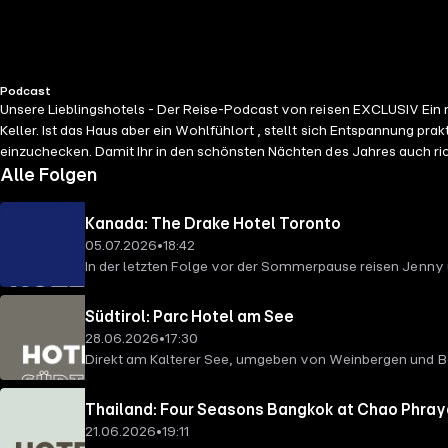
Podcast
Unsere Lieblingshotels - Der Reise-Podcast von reisen EXCLUSIV Ein ri
Keller. Ist das Haus aber ein Wohlfühlort , stellt sich Entspannung pr
einzuchecken. Damit Ihr in den schönsten Nächten des Jahres auch ri
Moderator Jan Malte Andresen.
Alle Folgen
Kanada: The Drake Hotel Toronto
05.07.2026
•
18:42
In der letzten Folge vor der Sommerpause reisen Jenny 
Kunstgalerie und Treffpunkt zugleich ist.
Südtirol: Parc Hotel am See
28.06.2026
•
17:30
Direkt am Kalterer See, umgeben von Weinbergen und Berge
Erholung am Wasser suchen.
Thailand: Four Seasons Bangkok at Chao Phray
21.06.2026
•
19:11