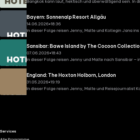
Bangkok kann laut, hektisch und überwältigend sein. In 
luxuriöse Oase direkt am Flussufer.
Bayern: Sonnenalp Resort Allgäu
14.06.2026
•
18:36
In dieser Folge reisen Jenny, Malte und Kollegin Jana in
Sansibar: Bawe Island by The Cocoon Collecti
07.06.2026
•
18:43
In dieser Folge reisen Jenny und Malte nach Sansibar – 
und viel Privatsphäre.
England: The Hoxton Holborn, London
31.05.2026
•
19:19
In dieser Folge reisen Jenny, Malte und Reisejournalist
wenige Schritte von vielen Londoner Highlights entfernt.
RTL+ useful links.
Services
Alle Programme