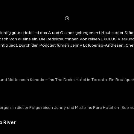
Abspielen
Mehr
Details
chtig gutes Hotel ist das A und O eines gelungenen Urlaubs oder Städt
aktisch von alleine ein. Die Redakteur*innen von reisen EXCLUSIV erkun
chtig liegt. Durch den Podcast führen Jenny Latuperisa-Andresen, Ch
und Malte nach Kanada – ins The Drake Hotel in Toronto. Ein Boutiqu
n: In dieser Folge reisen Jenny und Malte ins Parc Hotel am See nach 
a River