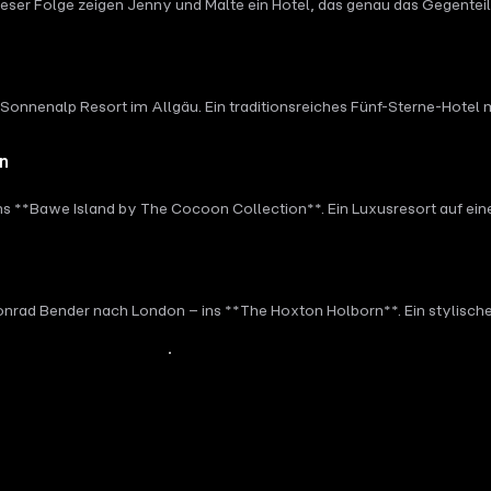
dieser Folge zeigen Jenny und Malte ein Hotel, das genau das Gegentei
s Sonnenalp Resort im Allgäu. Ein traditionsreiches Fünf-Sterne-Hotel 
on
ins **Bawe Island by The Cocoon Collection**. Ein Luxusresort auf ei
 Konrad Bender nach London – ins **The Hoxton Holborn**. Ein stylisch
Mehr Inhalte anzeigen