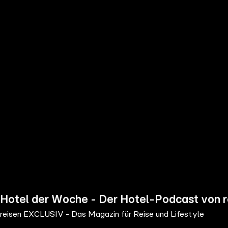
the
h page
 main
nt
the
ibility
ment
Hotel der Woche - Der Hotel-Podcast von
reisen EXCLUSIV - Das Magazin für Reise und Lifestyle