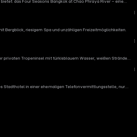
l bietet: das Four Seasons Bangkok at Chao Phraya River – eine
mit Bergblick, riesigem Spa und unzähligen Freizeitmöglichkeiten.
ner privaten Tropeninsel mit türkisblauem Wasser, weißen Stränden
es Stadthotel in einer ehemaligen Telefonvermittlungsstelle, nur