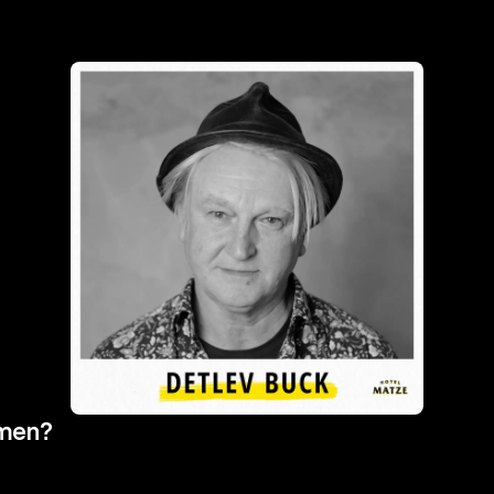
mmen?