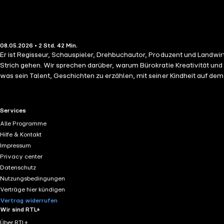
08.05.2026 • 2 Std. 42 Min.
Er ist Regisseur, Schauspieler, Drehbuchautor, Produzent und Landwi
Strich gehen. Wir sprechen darüber, warum Bürokratie Kreativität un
was sein Talent, Geschichten zu erzählen, mit seiner Kindheit auf
Produktionsfirma Boje Buck
https://bojebuck.de
/ Ernst Kahl Freund 
TEAM Lukas Hambach - Produktion Alexander Stößlein - Produktion An
matze
/ Meine Fragensets: beherzt.net/hotel-matze Mein Newsletter:
RTL+ useful links.
Services
https://instagram.com/matzehielscherHotel
LinkedIn:
https://linked
Alle Programme
Hilfe & Kontakt
Impressum
Privacy center
Datenschutz
Nutzungsbedingungen
Verträge hier kündigen
Vertrag widerrufen
Wir sind RTL+
Über RTL+