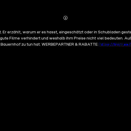
Abspielen
Mehr
Details
rt. Er erzählt, warum er es hasst, eingeschätzt oder in Schubladen g
d gute Filme verhindert und weshalb ihm Preise nicht viel bedeuten. 
 dem Bauernhof zu tun hat. WERBEPARTNER & RABATTE:
https://linktr.e
und Weggefährte von Detlev Buck
https://bit.ly/3QRa55G
“Mein Freund
nie Hofmann - Redaktion Mit Vergnügen - Vermarktung und Distributi
https://matzehielscher.substack.com
/ YouTube:
https://bit.ly/2MXRI
in.com/in/matzehielscher
/ Mein Buch:
https://bit.ly/39FtHQy