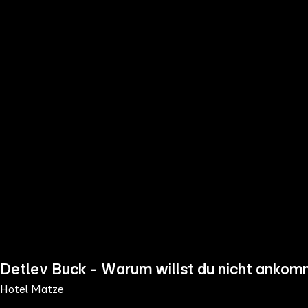
the
h page
 main
nt
the
ibility
ment
Detlev Buck - Warum willst du nicht anko
Hotel Matze