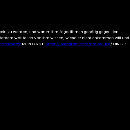
esteckt zu werden, und warum ihm Algorithmen gehörig gegen den
Außerdem wollte ich von ihm wissen, wieso er nicht ankommen will und
e/hotelmatze
MEIN GAST:
https://instagram.com/bravebuck
/ DINGE:
 Harvey” Film von 1950, Regie: Henry Koster
https://bit.ly/4eZxP1i
on MEIN ZEUG: Hotel Matze live -
https://eventim.de/artist/hotel-
LN
TikTok:
https://tiktok.com/@matzehielscher
Instagram: