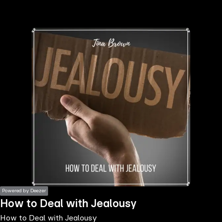
the
h page
 main
nt
the
ibility
ment
Powered by Deezer
How to Deal with Jealousy
How to Deal with Jealousy