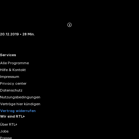
Abonnieren
Mehr
20.12.2019 • 28 Min.
Details
RTL+ useful links.
Services
Alle Programme
Hilfe & Kontakt
Impressum
Privacy center
Datenschutz
Nutzungsbedingungen
Verträge hier kündigen
Vertrag widerrufen
Wir sind RTL+
Über RTL+
Jobs
Presse