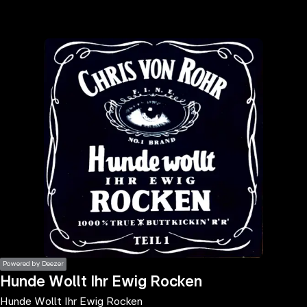
the
h page
 main
nt
the
ibility
ment
Powered by Deezer
Hunde Wollt Ihr Ewig Rocken
Hunde Wollt Ihr Ewig Rocken