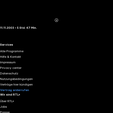
Abonnieren
Mehr
11.11.2003 • 5 Std. 47 Min.
Details
RTL+ useful links.
Services
Alle Programme
Hilfe & Kontakt
Impressum
Privacy center
Datenschutz
Nutzungsbedingungen
Verträge hier kündigen
Vertrag widerrufen
Wir sind RTL+
Über RTL+
Jobs
Presse