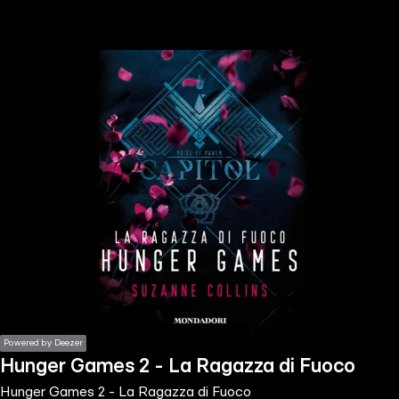
the
h page
 main
nt
the
ibility
ment
Powered by Deezer
Hunger Games 2 - La Ragazza di Fuoco
Hunger Games 2 - La Ragazza di Fuoco