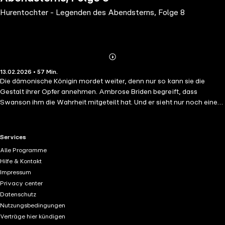
Hurentochter - Legenden des Abendsterns, Folge 8
Abonnieren
Mehr
13.02.2026 • 57 Min.
Details
Die dämonische Königin mordet weiter, denn nur so kann sie die
Gestalt ihrer Opfer annehmen. Ambrose Briden begreift, dass
Swanson ihm die Wahrheit mitgeteilt hat. Und er sieht nur noch eine
einzige Möglichkeit, das Unheil abzuwenden: Das Refugium - eine
magische Statuette, die mit der Lebenskraft des Dämons verbunden
ist - muss zerstört werden! Briden setzt alles auf eine Karte, doch "die
RTL+ useful links.
Services
Hurentochter" hat längst an Macht gewonnen. Und sie denkt nicht
Alle Programme
daran, sich wehrlos zu ergeben...
Hilfe & Kontakt
Impressum
Privacy center
Datenschutz
Nutzungsbedingungen
Verträge hier kündigen