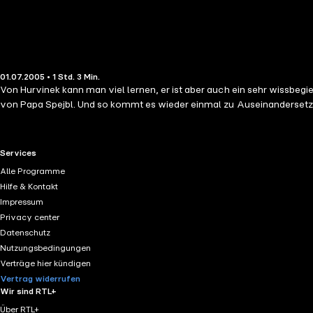
01.07.2005 • 1 Std. 3 Min.
Von Hurvinek kann man viel lernen, er ist aber auch ein sehr wissbegieriger Junge. Vor allem will er natürlich beweisen, dass er ein sehr wohlerzogener Junge ist. Aber seine Vors
von Papa Spejbl. Und so kommt es wieder einmal zu Auseinandersetzu
RTL+ useful links.
Services
Alle Programme
Hilfe & Kontakt
Impressum
Privacy center
Datenschutz
Nutzungsbedingungen
Verträge hier kündigen
Vertrag widerrufen
Wir sind RTL+
Über RTL+