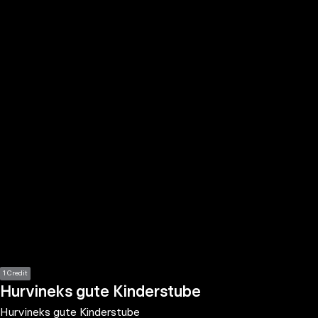
the
h page
 main
nt
the
ibility
ment
1 Credit
Hurvineks gute Kinderstube
Hurvineks gute Kinderstube