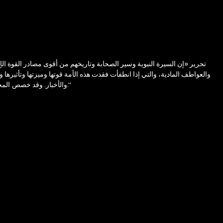
والعواطف المادية، والتي إذا انطفأت فقدت هذه الأمة قوتها وميزتها وتأثيرها و
والأخبار. وقد خصص المجلد الثاني من الكتاب -يتألف من ثلاثة أبواب- للحديث عن جهاد الصحابة في سبيل الله، وحرصهم على اجتماع كلمة المسلمين، وإنفاقهم في سبيل الله». استمع الآن."