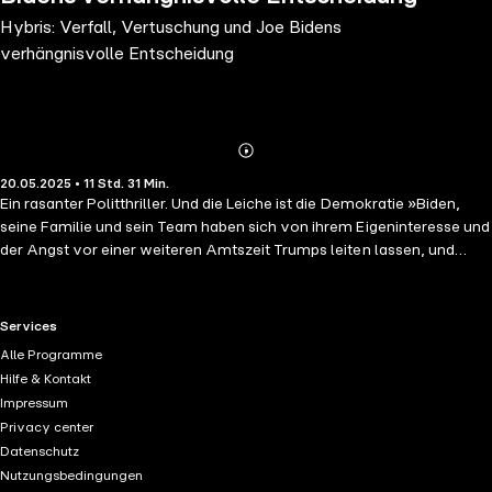
Hybris: Verfall, Vertuschung und Joe Bidens
verhängnisvolle Entscheidung
Abonnieren
Mehr
20.05.2025 • 11 Std. 31 Min.
Details
Ein rasanter Politthriller. Und die Leiche ist die Demokratie »Biden,
seine Familie und sein Team haben sich von ihrem Eigeninteresse und
der Angst vor einer weiteren Amtszeit Trumps leiten lassen, und
deshalb versucht, einen zuweilen verwirrten alten Mann für vier
weitere Jahre ins Oval Office zu bringen. Wie viele wussten davon?
Was wurde vertuscht? War es eine Verschwörung?« Jake Tapper und
RTL+ useful links.
Services
Alex Thompson Die amerikanische Tragödie: Wie die Demokraten
Alle Programme
Trump den Teppich ausgerollt haben Zwei der angesehensten
Hilfe & Kontakt
Journalisten Amerikas liefern eine schonungslose und dramatische
Impressum
Abrechnung mit einer der schicksalhaftesten Entscheidungen der
Privacy center
amerikanischen Politikgeschichte: Joe Bidens Kandidatur zur
Datenschutz
Wiederwahl – trotz Anzeichen seines körperlichen und kognitiven
Nutzungsbedingungen
Verfalls, trotz verzweifelter Bemühungen, das Ausmaß seines