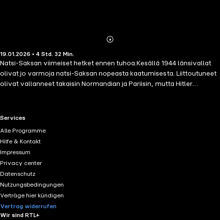
Abonnieren
Mehr
19.01.2026 • 4 Std. 32 Min.
Details
Natsi-Saksan viimeiset hetket ennen tuhoa.Kesällä 1944 länsivallat
olivat jo varmoja natsi-Saksan nopeasta kaatumisesta. Liittoutuneet
olivat vallanneet takaisin Normandian ja Pariisin, mutta Hitler
valmistautui vielä viimeiseen vastarintaan. Italiassa Monte Cassinon
taistelut kestivät kuukausia, ja Alankomaissa Operaatio Market
Garden päätyi brittijoukkojen verilöylyyn ja hollantilaisten
RTL+ useful links.
Services
nälkätalveen.Sitkeästä vastarinnasta huolimatta liittoutuneet
Alle Programme
mursivat saksalaisten puolustuksen ja tunkeutuivat natsi-Saksan
Hilfe & Kontakt
sydämeen maaliskuussa 1945. Mutta mikä oli sodan loppuhetkillä
Impressum
Hitlerin viimeinen toivo? Entä miten liittoutuneet reagoivat, kun
Privacy center
keskitysleirien tuho paljastui heille kokonaisuudessaan?
Datenschutz
Nutzungsbedingungen
Verträge hier kündigen
Vertrag widerrufen
Wir sind RTL+