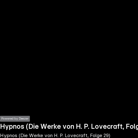
the
h page
 main
nt
the
ibility
ment
Powered by Deezer
Hypnos (Die Werke von H. P. Lovecraft, Fol
Hypnos (Die Werke von H. P. Lovecraft, Folge 29)