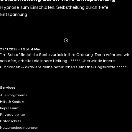
Hypnose zum Einschlafen: Selbstheilung durch tiefe
Entspannung
Abonnieren
Mehr
27.11.2025 • 1 Std. 4 Min.
Details
"Im Schlaf findet die Seele zurück in ihre Ordnung. Denn während wir
schlafen, arbeitet die innere Heilung." ***** Überwinde innere
Blockaden & aktiviere deine natürlichen Selbstheilungskräfte *****
Diese professionelle Einschlafhypnose begleitet dich Schritt für
Schritt in einen Zustand tiefster Entspannung, in dem sich dein
Nervensystem regeneriert und heilt. Durch sorgfältig ausgewählte
RTL+ useful links.
Services
Botschaften, hypnotische Sprachmuster und heilsame Klangwelten
Alle Programme
wird dein Körper wieder auf Harmonie, Ruhe und Entspannung
Hilfe & Kontakt
ausgerichtet. Du spürst, wie deine Selbstheilung wieder in Gang
Impressum
kommt. ***** Die Kraft der tiefen Entspannung ***** In der Tiefe
Privacy center
deines Unterbewusstseins liegt die Fähigkeit, sich jederzeit zu
Datenschutz
regenerieren und die innere Balance wiederherzustellen. Diese
Nutzungsbedingungen
Hypnose nutzt modernste Erkenntnisse, um dich in einen Zustand zu