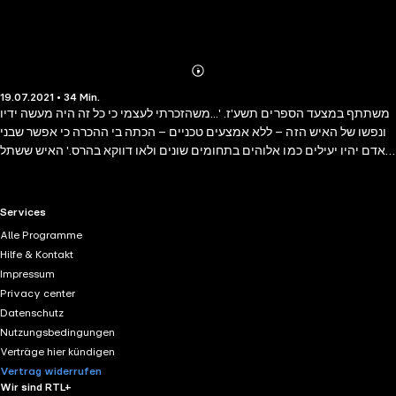
Abonnieren
Mehr
19.07.2021 • 34 Min.
Details
משתתף במצעד הספרים תשע'ז. '...משהזכרתי לעצמי כי כל זה היה מעשה ידיו
ונפשו של האיש הזה – ללא אמצעים טכניים – הכתה בי ההכרה כי אפשר שבני
האדם יהיו יעילים כמו אלוהים בתחומים שונים ולאו דווקא בהרס.' האיש ששתל
עצים מספר את סיפורו של רועה צאן צרפתי, המביא מרפא לחולי ולצחיחות של
מדינתו בין שתי מלחמות העולם, על-ידי שתילת עצים. הודות לו חבל ארץ שומם
יוער מחדש ושב לחיות ולשגשג. הספר הוא משל על עצמת יכולתו של אדם אחד
RTL+ useful links.
Services
מופלא ונחוש, לשנות מציאות. ספר פציפיסטי אקולוגי זה נחשב לאחת מיצירות
Alle Programme
המופת הגדולות, הוא תורגם לשפות רבות והשפיע באקטיביזם שלו על אנשים
Hilfe & Kontakt
רבים ברחבי העולם. הספר מוגש לקוראים בתרגומה של אביבה ברק ומשולבים
Impressum
בו איורים של האמנית קרן תגר.
Privacy center
Datenschutz
Nutzungsbedingungen
Verträge hier kündigen
Vertrag widerrufen
Wir sind RTL+