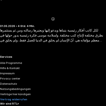
Abonnieren
Mehr
01.05.2026 • 4 Std. 4 Min.
Details
لكل كاتب أفكار رئيسية يتبناها ويدعو إليها ويعتبرها رسالته ومن ثم يستثمرها
بطرق مختلفة لإنتاج كتب مختلفة. ولسلامة موسى فكرة رئيسية يدور حولها في
معظم مؤلفاته هي: أنّ الإنسان لم يخلق في الدنيا للعمل فقط، ولم يخلق في
الدنيا كي يغادرها قبل أن يستمتع بها، ولم يخلق في الدنيا كي يضيع فيها طاقته
وحياته بعيداُ عن واجباته الإنسانية، كما أنّ على الإنسان أن يستغلّ وقته دائما _
وحتى نهاية حياته _ في التثقيف وتربية النفس. في هذا الكتاب يستثمر فكرته التي
RTL+ useful links.
Services
اعتبرها قضيته الأساسية، في الكتابة عن حياتنا بعد الخمسين، فيرى أنّ الإنسان
Alle Programme
العربي يفقد طاقته وحيويته بعد الخمسين، كما أنّه يتحول إلى "ميتٍ لم يتم دفنه"
Hilfe & Kontakt
عندما يتقاعد عن العمل لذلك كان هذا الكتاب لإرشاد كبار السن لكيفية استثمار
Impressum
حياتهم في مرحلة الشيخوخة، وقد أضاف فصولا إلي كتابه عن كبار المفكّرين
Privacy center
والسياسيين الذين عاشوا في حالة يقظة ذهنية وحيوية جسدية إلي مراحل متأخرة
Datenschutz
من العمر، كي يدلل على أنّ ما يقوله ممكن التحقيق.
Nutzungsbedingungen
Verträge hier kündigen
Vertrag widerrufen
Wir sind RTL+