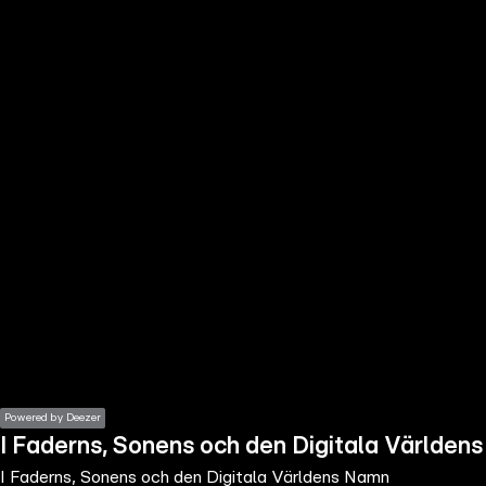
the
h page
 main
nt
the
ibility
ment
Powered by Deezer
I Faderns, Sonens och den Digitala Världen
I Faderns, Sonens och den Digitala Världens Namn