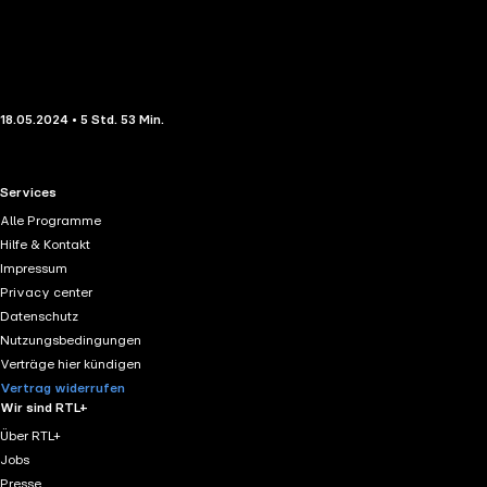
18.05.2024 • 5 Std. 53 Min.
RTL+ useful links.
Services
Alle Programme
Hilfe & Kontakt
Impressum
Privacy center
Datenschutz
Nutzungsbedingungen
Verträge hier kündigen
Vertrag widerrufen
Wir sind RTL+
Über RTL+
Jobs
Presse