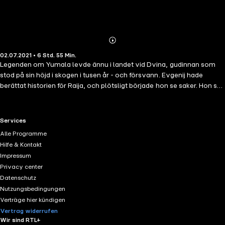
Abonnieren
Mehr
02.07.2021 • 6 Std. 55 Min.
Details
Legenden om Yumala levde ännu i landet vid Dvina, gudinnan som
stod på sin höjd i skogen i tusen år - och försvann. Evgenij hade
berättat historien för Raija, och plötsligt började hon se saker. Hon såg
människor från en annan tid, som hade varit borta i generationer. Vad
var det de ville berätta för henne? Var det en dröm - eller hade det
verkligen skett?
RTL+ useful links.
Services
Alle Programme
Hilfe & Kontakt
Impressum
Privacy center
Datenschutz
Nutzungsbedingungen
Verträge hier kündigen
Vertrag widerrufen
Wir sind RTL+