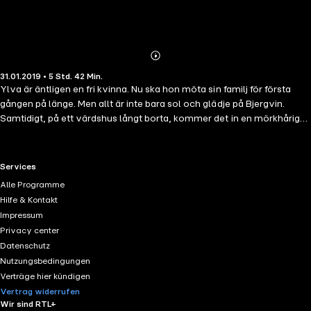
Abonnieren
Mehr
31.01.2019 • 5 Std. 42 Min.
Details
Ylva är äntligen en fri kvinna. Nu ska hon möta sin familj för första
gången på länge. Men allt är inte bara sol och glädje på Bjergvin.
Samtidigt, på ett värdshus långt borta, kommer det in en mörkhårig
främling. Värdshusägarens vackra dotter tittar på honom i smyg,
men han har en annan ung kvinna i sina tankar.
RTL+ useful links.
Services
Alle Programme
Hilfe & Kontakt
Impressum
Privacy center
Datenschutz
Nutzungsbedingungen
Verträge hier kündigen
Vertrag widerrufen
Wir sind RTL+