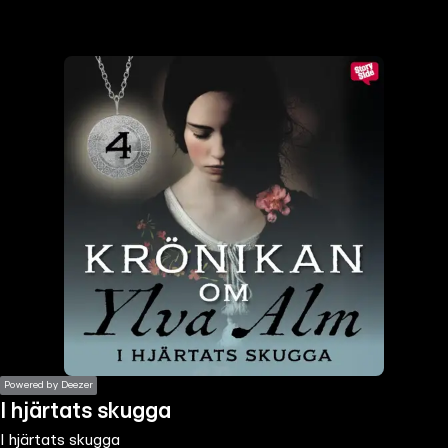
the
h page
 main
nt
the
ibility
ment
Powered by Deezer
I hjärtats skugga
I hjärtats skugga