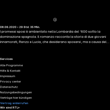
Abonnieren
Mehr
08.06.2020 • 29 Std. 35 Min.
Details
I promessi sposi è ambientato nella Lombardia del '600 sotto la
dominazione spagnola. Il romanzo racconta la storia di due giovani
innamorati, Renzo e Lucia, che desiderano sposarsi, ma a causa della
tirannia del signore locale Don Rodrigo, che innamoratosi di Lucia
intimidisce la popolazione e il clero locale, devono intraprendere una
lunga serie di avventure per riuscire a coronare il loro sogno d'amore.
RTL+ useful links.
Services
Il libro contiene fedeli ricostruzioni storiche e temi quali la divina
Alle Programme
provvidenza, la peste, la dominazione straniera e la povertà.
Hilfe & Kontakt
Impressum
Privacy center
Datenschutz
Nutzungsbedingungen
Verträge hier kündigen
Vertrag widerrufen
Wir sind RTL+