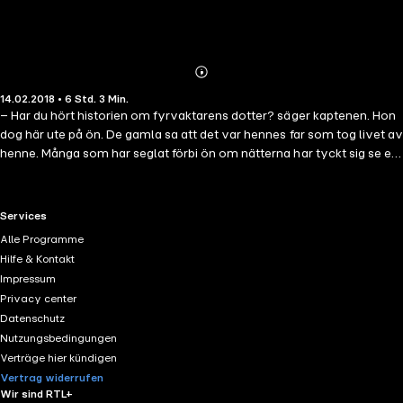
Abonnieren
Mehr
14.02.2018 • 6 Std. 3 Min.
Details
– Har du hört historien om fyrvaktarens dotter? säger kaptenen. Hon
dog här ute på ön. De gamla sa att det var hennes far som tog livet av
henne. Många som har seglat förbi ön om nätterna har tyckt sig se en
vit gestalt nere på södra stranden.Södra stranden är där Therese
familjs stuga ligger, där de ska bo ... Redan första dagen på ön Blå
Jungfrun hittar Therese ett smycke på södra stranden. På natten
RTL+ useful links.
Services
vaknar hon av att någon rör sig utanför stugan.Det här är ingen vanlig
Alle Programme
spökhistoria. Det är en historia där tre flickors öden vävs samman
Hilfe & Kontakt
över seklerna. Det är en historia om mod och att våga se det som
Impressum
inte alltid syns. Men framförallt är det en historia om förmågan att
Privacy center
kunna förlåta. Första delen i en serie i tre delar."En imponerande
Datenschutz
debut! Oavsett vilken ålder du har, tycker jag att du ska läsa boken!"–
Nutzungsbedingungen
Kim M. Kimselius
Verträge hier kündigen
Vertrag widerrufen
Wir sind RTL+