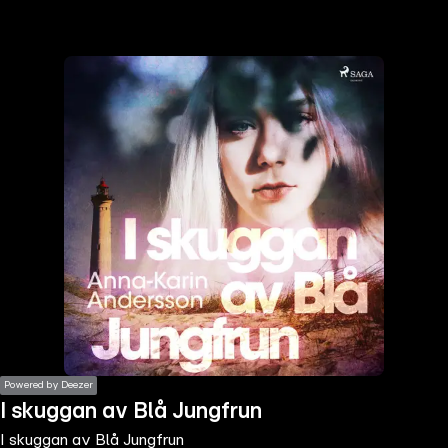
the
h page
 main
nt
the
ibility
ment
Powered by Deezer
I skuggan av Blå Jungfrun
I skuggan av Blå Jungfrun