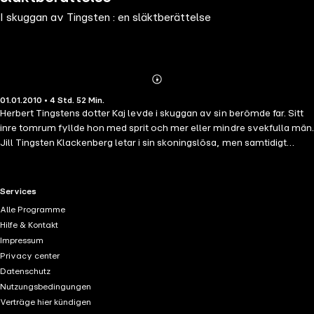
I skuggan av Tingsten : en släktberättelse
Abonnieren
Mehr
01.01.2010 • 4 Std. 52 Min.
Details
Herbert Tingstens dotter Kaj levde i skuggan av sin berömde far. Sitt
inre tomrum fyllde hon med sprit och mer eller mindre svekfulla män.
Jill Tingsten Klackenberg letar i sin skoningslösa, men samtidigt
ömsinta släktberättelse efter sin morfar, privatpersonen Herbert
Tingsten, mannen bakom den mediala masken. Han var under många
år chefredaktör för Dagens Nyheter, och skrev en mängd
RTL+ useful links.
Services
uppmärksammade böcker, bland andra memoarerna Mitt liv, där den
Alle Programme
egna familjen bara skymtar förbi. Hur kunde morfar som var så rädd
Hilfe & Kontakt
vara så modig? Hur kunde min mamma som var så stark vara så
Impressum
svag? Dubbelheten har vi alla, men i deras fall blev den så extrem
Privacy center
och alltmer tydlig med tiden. Under min uppväxt fanns morfar alltid
Datenschutz
där på tv, i tidningar och i min mammas längtan efter honom.
Nutzungsbedingungen
Verträge hier kündigen