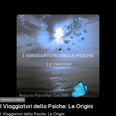
the
h page
 main
nt
the
ibility
ment
Powered by Deezer
I Viaggiatori della Psiche: Le Origini
I Viaggiatori della Psiche: Le Origini