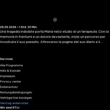
Abonnieren
Mehr
29.05.2026 • 1 Std. 33 Min.
Details
Una tragedia indicibile porta Maria nello studio di un terapeuta. Con la
memoria in frantumi e un dolore devastante, inizia un percorso per
ricostruire il suo passato. Attraverso le pagine del suo diario e il
dialogo terapeutico, emergono frammenti di vita, amori, sogni e
tradimenti. Presto, però, la linea che separa la realtà dal sogno si
assottiglia. Strane visioni e incontri inspiegabili iniziano a costellare
RTL+ useful links.
Services
non solo la vita di Maria, ma anche quella del suo terapeuta, che si
Alle Programme
ritrova a sua volta proiettato in un viaggio inaspettato. I Viaggiatori
Hilfe & Kontakt
della Psiche: Le Origini è un'esplorazione profonda dei legami tra
Impressum
trauma, memoria e coscienza. È una narrazione che conduce il
Privacy center
lettore in un mondo luminescente, nascosto appena oltre il velo
Datenschutz
della percezione ordinaria, dove la guarigione individuale si intreccia
Nutzungsbedingungen
con un destino più grande.
Verträge hier kündigen
Vertrag widerrufen
Wir sind RTL+