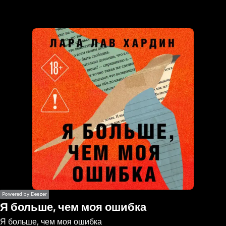
the
h page
 main
nt
the
ibility
ment
Powered by Deezer
Я больше, чем моя ошибка
Я больше, чем моя ошибка