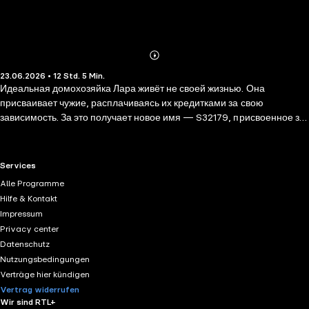
Abonnieren
Mehr
23.06.2026 • 12 Std. 5 Min.
Details
Идеальная домохозяйка Лара живёт не своей жизнью. Она
присваивает чужие, расплачиваясь их кредитками за свою
зависимость. За это получает новое имя — S32179, присвоенное за
решёткой. Тюрьма больше напоминает ей сюжет «Повелителя
мух», чем исправительную колонию. Этот мир, по её мнению, не
сильно отличается от родительских собраний, разве что мебель
RTL+ useful links.
Services
здесь из картонных коробок, а местная валюта — шоколадные
Alle Programme
батончики. Своим добрым сердцем Лара преображает это место,
Hilfe & Kontakt
помогая сокамерницам, но настоящие испытания ждут за
Impressum
пределами колючей проволоки. Ей предстоит доказать миру и,
Privacy center
прежде всего, себе, что каждый заслуживает второго шанса.
Datenschutz
Действительно ли в ней больше хорошего, чем плохого?
Nutzungsbedingungen
Verträge hier kündigen
Vertrag widerrufen
Wir sind RTL+