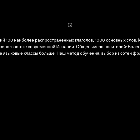
Abonnieren
Mehr
Details
ний 100 наиболее распространенных глаголов, 1000 основных слов.
северо-востоке современной Испании. Общее число носителей: Боле
 языковые классы больше. Наш метод обучения: выбор из сотен фраз
ние, в сочетании со словами, существенными фразами, и списком 
обы иметь возможность проводить простые разговоры, чтобы быть в