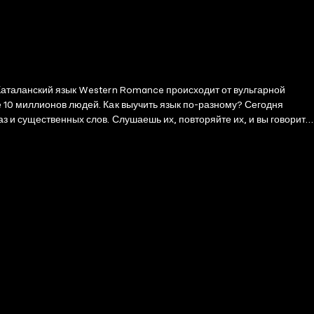
 Каталанский язык Western Romance происходит от вульгарной
е 10 миллионов людей. Как выучить язык по-разному? Сегодня
 и существенных слов. Слушаешь их, повторяйте их, и вы говорите.
словаря. 20% слов используют 80% времени. Конечной целью
 состоянии понимать простые обмены, иметь дело с повседневной