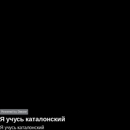
the
h page
 main
nt
the
ibility
ment
Powered by Deezer
Я учусь каталонский
Я учусь каталонский