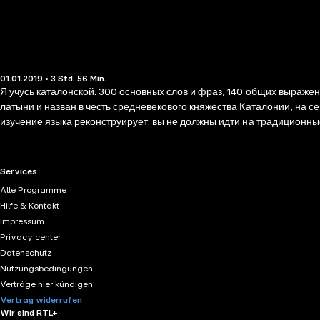
01.01.2019 • 3 Std. 56 Min.
Я учусь каталонской: 300 основных слов и фраз, 140 общих выраже
латыни и назван в честь средневекового княжества Каталонии, на 
изучение языка реконструирует: вы не должны идти на традиционные
Мы полагаемся на произношение, оральной репетиции, прослушива
является, чтобы получить достаточный уровень на одном языке, чт
жизнью и начать изучать новую культуру, которая открывает для вас.
RTL+ useful links.
Services
Alle Programme
Hilfe & Kontakt
Impressum
Privacy center
Datenschutz
Nutzungsbedingungen
Verträge hier kündigen
Vertrag widerrufen
Wir sind RTL+