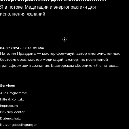
Я в потоке. Медитации и энергопрактики для
желаний
исполнения желаний
Abonnieren
Mehr
04.07.2024 • 5 Std. 39 Min.
Details
Наталия Правдина — мастер фэн–шуй, автор многочисленных
бестселлеров, мастер медитаций, эксперт по позитивной
трансформации сознания. В авторском сборнике «Я в потоке.
Медитации и энергопрактики для исполнения желаний» собраны
медитации об успехе, любви, изобилии и радости, о том, как достичь
всего, о чем мечтаете. Самое главное — это понимание того, что
RTL+ useful links.
Services
все наши цели достижимы, и мы сами можем сделать жизнь такой,
Alle Programme
какой пожелаем. Вы узнаете, как медитации помогают изменить
Hilfe & Kontakt
свое сознание и подсознание, и позволяют встать на путь
Impressum
счастливой жизни. Прочитав книгу и прослушав авторские
Privacy center
медитации Наталии, вы убедитесь, что чудеса станут действительно
Datenschutz
нормой вашей жизни! Книгу дополняет аудиоприложение с
Nutzungsbedingungen
избранными медитациями и практиками, записанными голосом