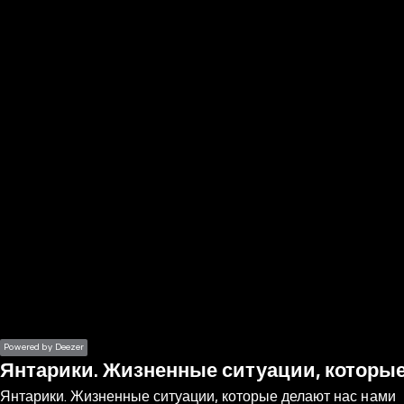
the
h page
 main
nt
the
ibility
ment
Powered by Deezer
Янтарики. Жизненные ситуации, которые
Янтарики. Жизненные ситуации, которые делают нас нами