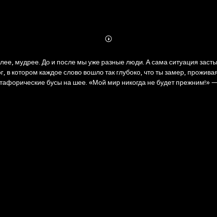
Abonnieren
Mehr
Details
ма ситуация застыла в янтаре времени и не меняется. Это может быть какое-то
 в котором каждое слово вошло так глубоко, что ты замер, проживая
метафорические бусы на шее. «Мой мир никогда не будет прежним!»