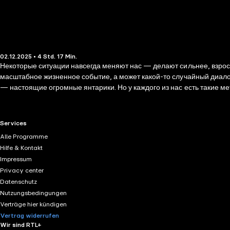
02.12.2025 • 4 Std. 17 Min.
Некоторые ситуации навсегда меняют нас — делают сильнее, взрослее, мудрее. До и после мы уже разные люди. А са
масштабное жизненное событие, а может какой-то случайный диалог,
— настоящие огромные янтарики. Но у каждого из нас есть такие 
день уже немножко иначе, с учётом полученных новых знаний. Эта книга — целая россыпь рассказов-янтариков. Каждый рассказ повествует о какой-то ситуации, которая разделила жизнь героя на до и
после.
RTL+ useful links.
Services
Alle Programme
Hilfe & Kontakt
Impressum
Privacy center
Datenschutz
Nutzungsbedingungen
Verträge hier kündigen
Vertrag widerrufen
Wir sind RTL+