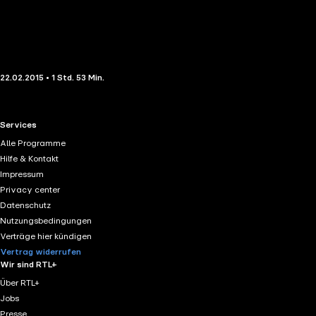
22.02.2015 • 1 Std. 53 Min.
RTL+ useful links.
Services
Alle Programme
Hilfe & Kontakt
Impressum
Privacy center
Datenschutz
Nutzungsbedingungen
Verträge hier kündigen
Vertrag widerrufen
Wir sind RTL+
Über RTL+
Jobs
Presse