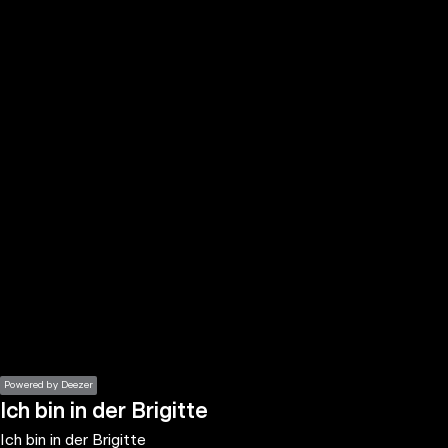
the
h page
 main
nt
the
ibility
ment
Powered by Deezer
Ich bin in der Brigitte
Ich bin in der Brigitte