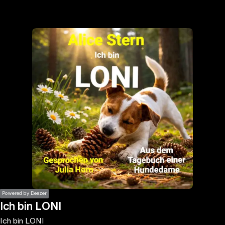
the
h page
 main
nt
the
ibility
ment
Powered by Deezer
Ich bin LONI
Ich bin LONI