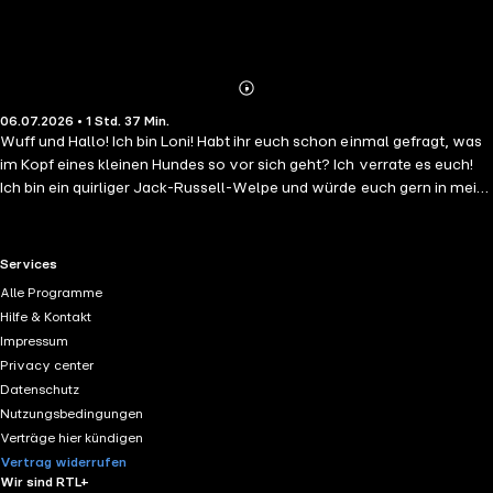
Abonnieren
Mehr
06.07.2026 • 1 Std. 37 Min.
Details
Wuff und Hallo! Ich bin Loni! Habt ihr euch schon einmal gefragt, was
im Kopf eines kleinen Hundes so vor sich geht? Ich verrate es euch!
Ich bin ein quirliger Jack-Russell-Welpe und würde euch gern in mein
aufregendes Hundeleben mitnehmen. In meinem geheimen Tagebuch
habe ich meine allerlustigsten Geschichten und spannendsten
Abenteuer aufgeschrieben. Zusammen mit meinem besten Freund -
RTL+ useful links.
Services
einem riesigen, gemütlichen Bernhardiner - stelle ich die Welt auf den
Alle Programme
Kopf. Wir zeigen euch, wie wichtig Freundschaft und Zusammenhalt
Hilfe & Kontakt
sind. Langweilig wird es bei uns garantiert nie! Das Beste daran: Zu
Impressum
Beginn der Ohren-Reise wartet mein eigener, fröhlicher "Loni-Song"
Privacy center
auf euch. Der fetzt so richtig und lädt sofort zum Klatschen, Tanzen
Datenschutz
und Mitsingen ein! Weil Singen so großen Spaß macht, verabschiede
Nutzungsbedingungen
ich mich am Ende eines jedes Kapitels mit einem kleinen Vierzeiler,
Verträge hier kündigen
den ihr ganz leicht mitsingen könnt. Hört einfach mal rein - ein
Vertrag widerrufen
tierischer und humorvoller Hörspielspaß für die ganze Familie.Ideal
Wir sind RTL+
für kleine und große Hundefreunde ab vier Jahren. Das Leben als