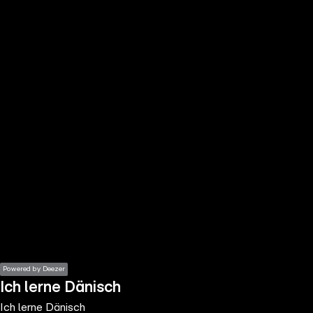
the
h page
 main
nt
the
ibility
ment
Powered by Deezer
Ich lerne Dänisch
Ich lerne Dänisch