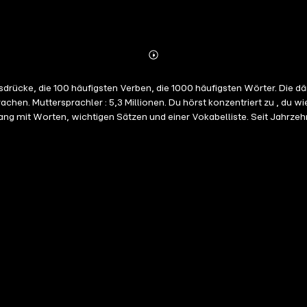
Abonnieren
Mehr
Details
drücke, die 100 häufigsten Verben, die 1000 häufigsten Wörter. Die dä
n. Muttersprachler : 5,3 Millionen. Du hörst konzentriert zu , du wie
t Worten, wichtigen Sätzen und einer Vokabelliste. Seit Jahrzehnte