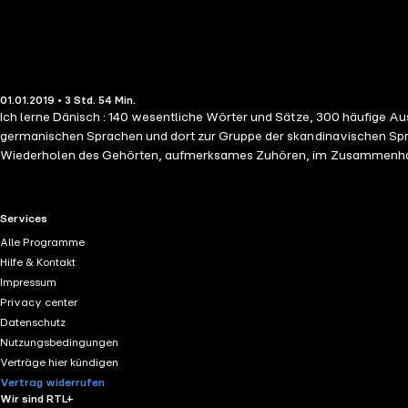
01.01.2019 • 3 Std. 54 Min.
Ich lerne Dänisch : 140 wesentliche Wörter und Sätze, 300 häufige Aus
germanischen Sprachen und dort zur Gruppe der skandinavischen Sprache
Wiederholen des Gehörten, aufmerksames Zuhören, im Zusammenhang mi
Lernmethode erwiesen.
RTL+ useful links.
Services
Alle Programme
Hilfe & Kontakt
Impressum
Privacy center
Datenschutz
Nutzungsbedingungen
Verträge hier kündigen
Vertrag widerrufen
Wir sind RTL+