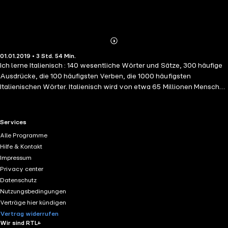
Abonnieren
Mehr
01.01.2019 • 3 Std. 54 Min.
Details
Ich lerne Italienisch : 140 wesentliche Wörter und Sätze, 300 häufige
Ausdrücke, die 100 häufigsten Verben, die 1000 häufigsten
Italienischen Wörter. Italienisch wird von etwa 65 Millionen Menschen
weltweit als Muttersprache gesprochen. Der italienische Sprachraum
in Europa umfasst neben Italien auch Gebiete der angrenzenden
Schweiz.
RTL+ useful links.
Services
Alle Programme
Hilfe & Kontakt
Impressum
Privacy center
Datenschutz
Nutzungsbedingungen
Verträge hier kündigen
Vertrag widerrufen
Wir sind RTL+