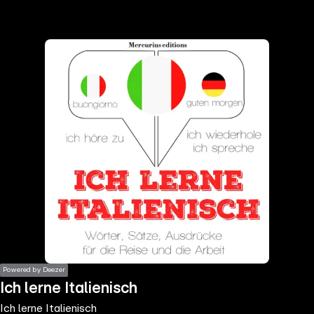
the
h page
 main
nt
the
ibility
ment
Powered by Deezer
Ich lerne Italienisch
Ich lerne Italienisch