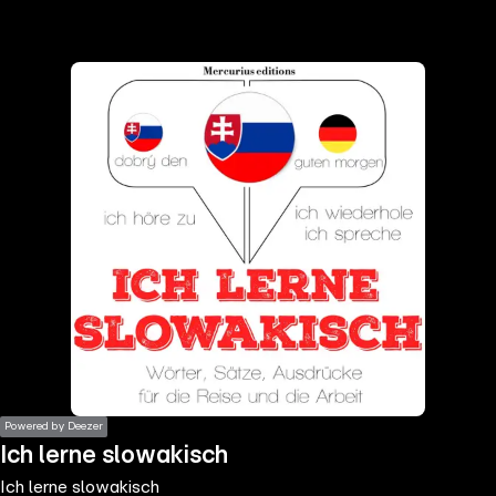
the
h page
 main
nt
the
ibility
ment
Powered by Deezer
Ich lerne slowakisch
Ich lerne slowakisch