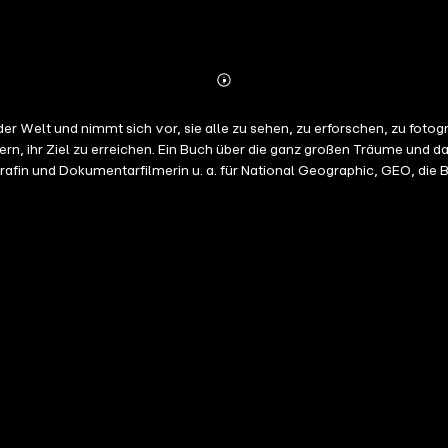
Abonnieren
Mehr
Details
r Welt und nimmt sich vor, sie alle zu sehen, zu erforschen, zu fotogra
ern, ihr Ziel zu erreichen. Ein Buch über die ganz großen Träume und
afin und Dokumentarfilmerin u. a. für National Geographic, GEO, die 
arrier Reef taucht oder in den Dolomiten klettert. Zusammen mit ihrem