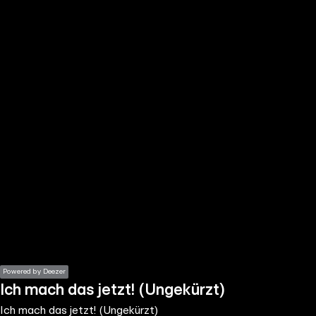
the
h page
 main
nt
the
ibility
ment
Powered by Deezer
Ich mach das jetzt! (Ungekürzt)
Ich mach das jetzt! (Ungekürzt)