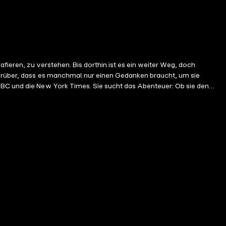
fieren, zu verstehen. Bis dorthin ist es ein weiter Weg, doch
 darüber, dass es manchmal nur einen Gedanken braucht, um sie
BBC und die New York Times. Sie sucht das Abenteuer: Ob sie den
 Mann Sebastian lebt sie im Alpenvorland.