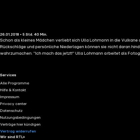
26.01.2018 • 5 Std. 40 Min.
Schon als kleines Mädchen verliebt sich Ulla Lohmann in die Vulkane de
Rückschläge und persönliche Niederlagen können sie nicht daran hind
wahrzumachen: "Ich mach das jetzt!" Ulla Lohmann arbeitet als Fotogr
höchsten Vulkan der Erde in Chile besteigt, im australischen Great B
RTL+ useful links.
Services
Alle Programme
Hilfe & Kontakt
Impressum
Privacy center
Datenschutz
Nutzungsbedingungen
Verträge hier kündigen
Vertrag widerrufen
Wir sind RTL+